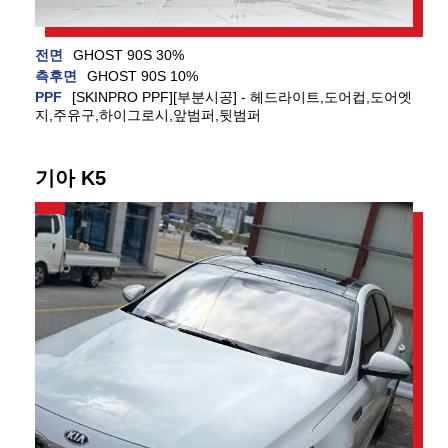
전면
GHOST 90S 30%
측후면
GHOST 90S 10%
PPF
[SKINPRO PPF][부분시공] - 헤드라이트,도어컵,도어엣
지,주유구,하이그로시,앞범퍼,뒷범퍼
기아 K5