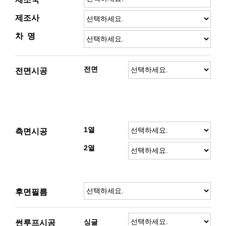
제조사
차 명
전면
전면시공
1열
측면시공
2열
후면필름
싱글
썬루프시공